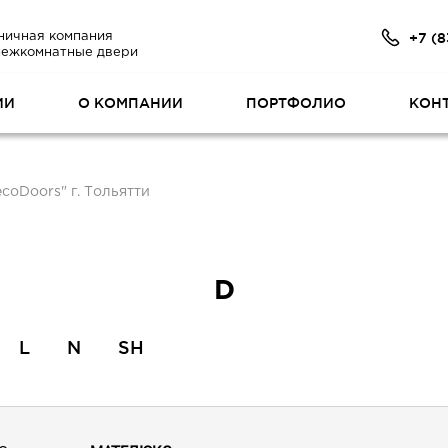
+7 (8
ничная компания
межкомнатные двери
ИИ
О КОМПАНИИ
ПОРТФОЛИО
КОН
coDoors" г. Тольятти
D
L
N
SH