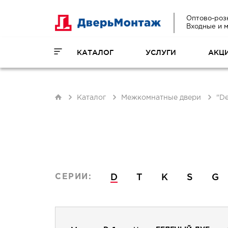
Оптово-роз
Входные и 
КАТАЛОГ
УСЛУГИ
АКЦ
Каталог
Межкомнатные двери
"De
D
T
K
S
G
СЕРИИ: