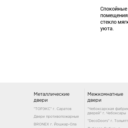
Спокойные 
помещения.
стекло мяг
уюта.
Металлические
Межкомнатные
двери
двери
"ТОРЭКС" г. Саратов
"Чебоксарская фабри
дверей" г. Чебоксары
Двери противопожарные
"DecoDoors" г. Тольят
BRONEX г. Йошкар-Ола