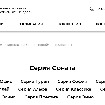
+7 (8
ничная компания
межкомнатные двери
ИИ
О КОМПАНИИ
ПОРТФОЛИО
КОН
ебоксарская фабрика дверей" г. Чебоксары
Серия Соната
 Офис
Серия Турин
Серия София
Сер
Флай
Серия Альфа
Серия Классика
С
 Олимп
Серия Престиж
Серия Эмма