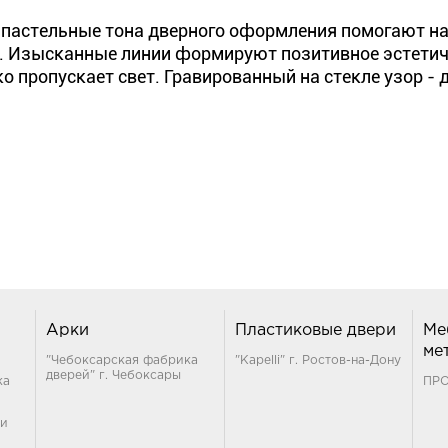
пастельные тона дверного оформления помогают на
 Изысканные линии формируют позитивное эстетич
ко пропускает свет. Гравированный на стекле узор -
Арки
Пластиковые двери
Ме
ме
"Чебоксарская фабрика
"Kapelli" г. Ростов-на-Дону
дверей" г. Чебоксары
ка
ПР
ти