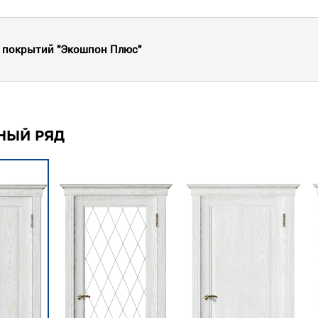
а покрытий "Экошпон Плюс"
НЫЙ РЯД